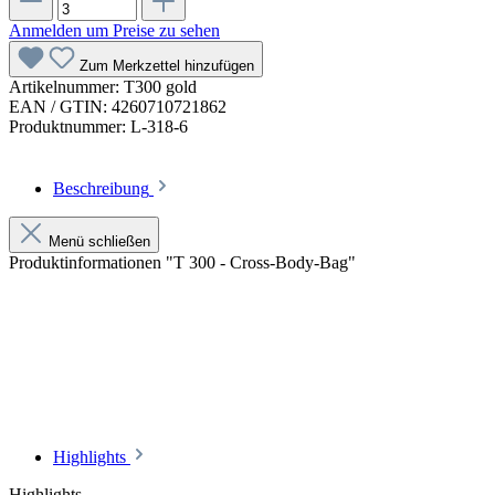
Anmelden um Preise zu sehen
Zum Merkzettel hinzufügen
Artikelnummer:
T300 gold
EAN / GTIN:
4260710721862
Produktnummer:
L-318-6
Beschreibung
Menü schließen
Produktinformationen "T 300 - Cross-Body-Bag"
Highlights
Highlights