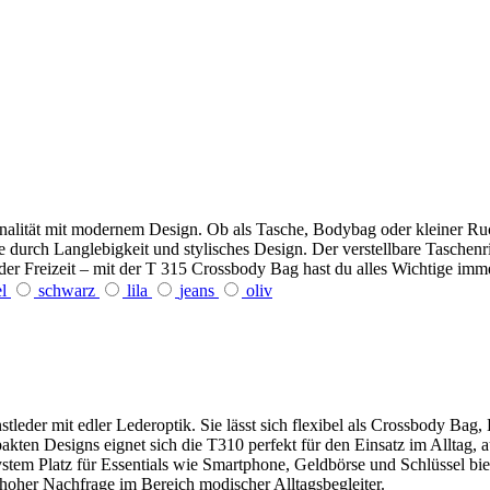
lität mit modernem Design. Ob als Tasche, Bodybag oder kleiner Rucks
sie durch Langlebigkeit und stylisches Design. Der verstellbare Taschen
er Freizeit – mit der T 315 Crossbody Bag hast du alles Wichtige immer 
el
schwarz
lila
jeans
oliv
stleder mit edler Lederoptik. Sie lässt sich flexibel als Crossbody Ba
en Designs eignet sich die T310 perfekt für den Einsatz im Alltag, a
em Platz für Essentials wie Smartphone, Geldbörse und Schlüssel biet
 hoher Nachfrage im Bereich modischer Alltagsbegleiter.