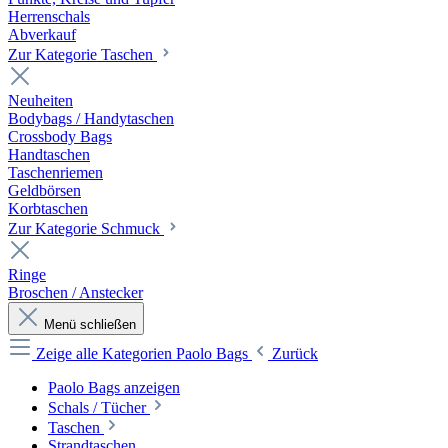
Herrenschals
Abverkauf
Zur Kategorie Taschen
Neuheiten
Bodybags / Handytaschen
Crossbody Bags
Handtaschen
Taschenriemen
Geldbörsen
Korbtaschen
Zur Kategorie Schmuck
Ringe
Broschen / Anstecker
Menü schließen
Zeige alle Kategorien
Paolo Bags
Zurück
Paolo Bags anzeigen
Schals / Tücher
Taschen
Strandtaschen