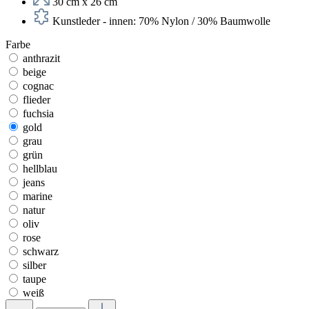
30 cm x 26 cm
Kunstleder - innen: 70% Nylon / 30% Baumwolle
Farbe
anthrazit
beige
cognac
flieder
fuchsia
gold
grau
grün
hellblau
jeans
marine
natur
oliv
rose
schwarz
silber
taupe
weiß