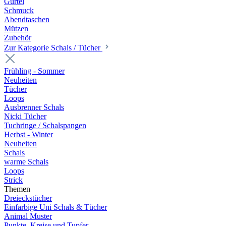
Gürtel
Schmuck
Abendtaschen
Mützen
Zubehör
Zur Kategorie Schals / Tücher
Frühling - Sommer
Neuheiten
Tücher
Loops
Ausbrenner Schals
Nicki Tücher
Tuchringe / Schalspangen
Herbst - Winter
Neuheiten
Schals
warme Schals
Loops
Strick
Themen
Dreieckstücher
Einfarbige Uni Schals & Tücher
Animal Muster
Punkte, Kreise und Tupfer