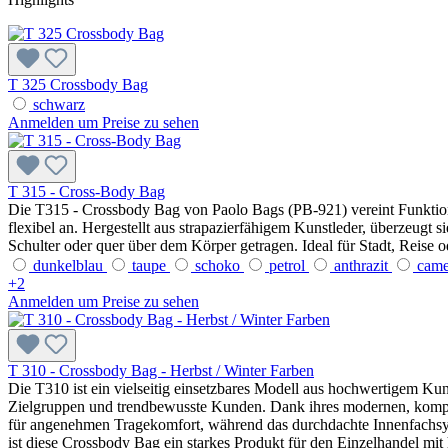
T 325 Crossbody Bag
schwarz
Anmelden um Preise zu sehen
T 315 - Cross-Body Bag
Die T315 - Crossbody Bag von Paolo Bags (PB-921) vereint Funktiona
flexibel an. Hergestellt aus strapazierfähigem Kunstleder, überzeugt 
Schulter oder quer über dem Körper getragen. Ideal für Stadt, Reise od
dunkelblau
taupe
schoko
petrol
anthrazit
cam
+
2
Anmelden um Preise zu sehen
T 310 - Crossbody Bag - Herbst / Winter Farben
Die T310 ist ein vielseitig einsetzbares Modell aus hochwertigem Kun
Zielgruppen und trendbewusste Kunden. Dank ihres modernen, kompakt
für angenehmen Tragekomfort, während das durchdachte Innenfachsyst
ist diese Crossbody Bag ein starkes Produkt für den Einzelhandel mit