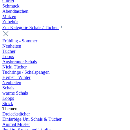
Gürtel
Schmuck
Abendtaschen
Mützen
Zubehör
Zur Kategorie Schals / Tücher
Frühling - Sommer
Neuheiten
Tücher
Loops
Ausbrenner Schals
Nicki Tücher
Tuchringe / Schalspangen
Herbst - Winter
Neuheiten
Schals
warme Schals
Loops
Strick
Themen
Dreieckstücher
Einfarbige Uni Schals & Tücher
Animal Muster
Punkte, Kreise und Tupfer