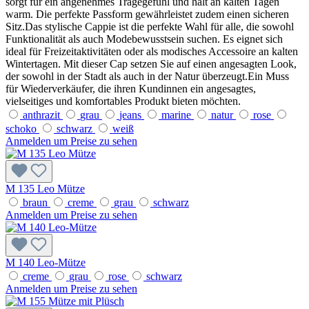
sorgt für ein angenehmes Tragegefühl und hält an kalten Tagen
warm. Die perfekte Passform gewährleistet zudem einen sicheren
Sitz.Das stylische Cappie ist die perfekte Wahl für alle, die sowohl
Funktionalität als auch Modebewusstsein suchen. Es eignet sich
ideal für Freizeitaktivitäten oder als modisches Accessoire an kalten
Wintertagen. Mit dieser Cap setzen Sie auf einen angesagten Look,
der sowohl in der Stadt als auch in der Natur überzeugt.Ein Muss
für Wiederverkäufer, die ihren Kundinnen ein angesagtes,
vielseitiges und komfortables Produkt bieten möchten.
anthrazit
grau
jeans
marine
natur
rose
schoko
schwarz
weiß
Anmelden um Preise zu sehen
M 135 Leo Mütze
braun
creme
grau
schwarz
Anmelden um Preise zu sehen
M 140 Leo-Mütze
creme
grau
rose
schwarz
Anmelden um Preise zu sehen