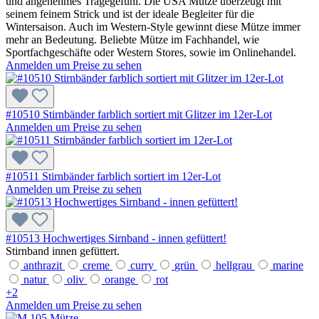
und angenehmes Tragegefühl. Die USA Mütze überzeugt mit
seinem feinem Strick und ist der ideale Begleiter für die
Wintersaison. Auch im Western-Style gewinnt diese Mütze immer
mehr an Bedeutung. Beliebte Mütze im Fachhandel, wie
Sportfachgeschäfte oder Western Stores, sowie im Onlinehandel.
Anmelden um Preise zu sehen
#10510 Stirnbänder farblich sortiert mit Glitzer im 12er-Lot
Anmelden um Preise zu sehen
#10511 Stirnbänder farblich sortiert im 12er-Lot
Anmelden um Preise zu sehen
#10513 Hochwertiges Sirnband - innen gefüttert!
Stirnband innen gefüttert.
anthrazit
creme
curry
grün
hellgrau
marine
natur
oliv
orange
rot
+
2
Anmelden um Preise zu sehen