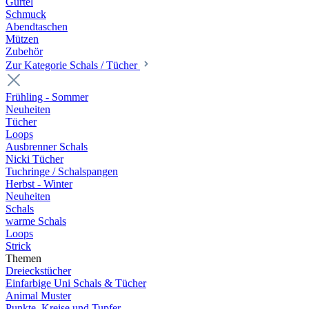
Gürtel
Schmuck
Abendtaschen
Mützen
Zubehör
Zur Kategorie Schals / Tücher
Frühling - Sommer
Neuheiten
Tücher
Loops
Ausbrenner Schals
Nicki Tücher
Tuchringe / Schalspangen
Herbst - Winter
Neuheiten
Schals
warme Schals
Loops
Strick
Themen
Dreieckstücher
Einfarbige Uni Schals & Tücher
Animal Muster
Punkte, Kreise und Tupfer