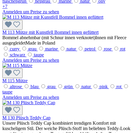
flaschengrün
hellgrau
marine
natur
oliv
+
7
Anmelden um Preise zu sehen
M 113 Mütze mit Kunstfell Bommel innen gefüttert
Bommel abnehmbar (mit Schnur innen verknotet)Innen mit Fleece
ausgegleidetMade in Poland
curry
grau
marine
natur
petrol
rose
rot
schwarz
taupe
Anmelden um Preise zu sehen
M 115 Mütze
altrose
blau
grau
grün
natur
pink
rot
taupe
Anmelden um Preise zu sehen
M 130 Plüsch Teddy Cap
Unsere Plüsch Teddy Cap kombiniert trendigen Komfort mit
kuscheligem Stil. Der weiche Plüsch-Stoff im beliebten Teddy-Look