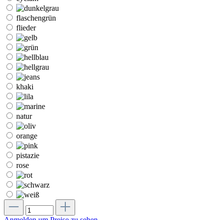
flaschengrün
flieder
khaki
natur
orange
pistazie
rose
Anmelden um Preise zu sehen