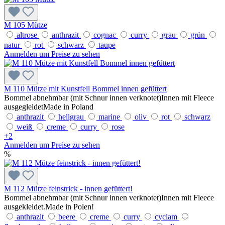
M 105 Mütze
altrose
anthrazit
cognac
curry
grau
grün
natur
rot
schwarz
taupe
Anmelden um Preise zu sehen
M 110 Mütze mit Kunstfell Bommel innen gefüttert
Bommel abnehmbar (mit Schnur innen verknotet)Innen mit Fleece
ausgegleidetMade in Poland
anthrazit
hellgrau
marine
oliv
rot
schwarz
weiß
creme
curry
rose
+
2
Anmelden um Preise zu sehen
%
M 112 Mütze feinstrick - innen gefüttert!
Bommel abnehmbar (mit Schnur innen verknotet)Innen mit Fleece
ausgekleidet.Made in Polen!
anthrazit
beere
creme
curry
cyclam