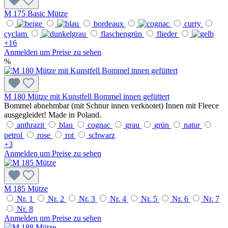
M 175 Basic Mütze
bordeaux
curry
cyclam
flaschengrün
flieder
+
16
Anmelden um Preise zu sehen
%
M 180 Mütze mit Kunstfell Bommel innen gefüttert
Bommel abnehmbar (mit Schnur innen verknotet) Innen mit Fleece
ausgegleidet! Made in Poland.
anthrazit
blau
cognac
grau
grün
natur
petrol
rose
rot
schwarz
+
3
Anmelden um Preise zu sehen
M 185 Mütze
Nr. 1
Nr. 2
Nr. 3
Nr. 4
Nr. 5
Nr. 6
Nr. 7
Nr. 8
Anmelden um Preise zu sehen