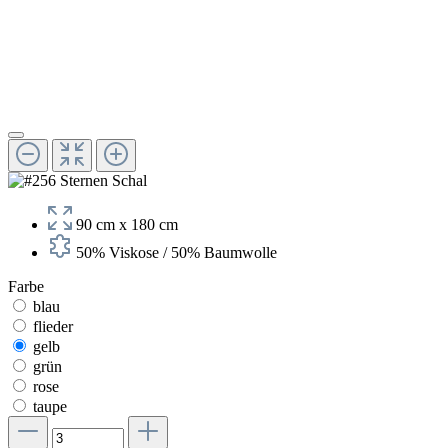
90 cm x 180 cm
50% Viskose / 50% Baumwolle
Farbe
blau
flieder
gelb
grün
rose
taupe