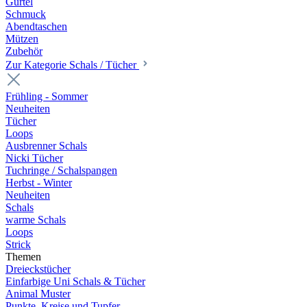
Gürtel
Schmuck
Abendtaschen
Mützen
Zubehör
Zur Kategorie Schals / Tücher
Frühling - Sommer
Neuheiten
Tücher
Loops
Ausbrenner Schals
Nicki Tücher
Tuchringe / Schalspangen
Herbst - Winter
Neuheiten
Schals
warme Schals
Loops
Strick
Themen
Dreieckstücher
Einfarbige Uni Schals & Tücher
Animal Muster
Punkte, Kreise und Tupfer