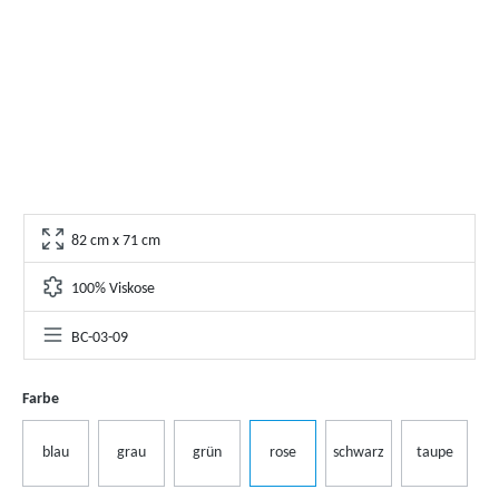
82 cm x 71 cm
100% Viskose
BC-03-09
Farbe
blau
grau
grün
rose
schwarz
taupe